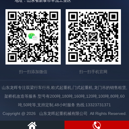
地址：山东省新泰市羊流工业区
扫一扫添加微信
扫一扫手机官网
山东龙晖专注双梁行车行吊,欧式起重机,门式起重机,龙门吊的销售租赁,
架桥机改造等服务.型号有200吨,180吨,160吨,120吨,100吨,80吨,60
吨,50吨等,支持定制,48小时服务 热线:13323731371
Copyright @
2026 山东龙晖起重机械有限公司 All Rights Reserved.