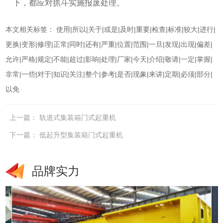
下，都应对抓斗实施报废处理。
本文相关标签：
使用
|
所以
|
关于
|
或是
|
及时
|
重要
|
检查
|
标准
|
较大
|
进行
|
更换
|
变形
|
修理
|
正常
|
同时
|
还有
|
严重
|
位置
|
范围
|
一旦
|
发现
|
出现
|
偏差
|
允许
|
严格
|
规定
|
不能
|
超过
|
影响
|
处理
|
厂家
|
今天
|
介绍
|
敬请
|
一定
|
掌握
|
非常
|
一些
|
对于
|
知识
|
关注
|
整个
|
参考
|
是否
|
现象
|
来讲
|
定期
|
必须
|
部分
|
以免
上一篇：
轨道式集装箱门式起重机
下一篇：
低起升型集装箱门式起重机
品牌实力