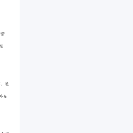
等情
腐
等。通
补充