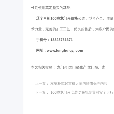
长期使用奠定坚实的基础。
辽宁阜新100吨龙门吊价格
公道，型号齐全、质量
术力量，完善的加工工艺、优良的售后，为客户提供
手机号：13323731371
网址：
www.longhuiqzj.com
本文相关标签：
龙门吊
|
龙门吊生产
|
龙门吊厂家
上一篇：
双梁桥式起重机大车的维修保养内容
下一篇：
100吨龙门吊安装防脱轨装置对安全运